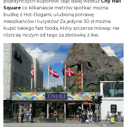
pojedynczych kuponów. Idąc dalej wzdłuż
City Hall
Square
co kilkanaście metrów spotkać można
budkę z Hot-Dogami, ulubioną potrawę
mieszkańców i turystów! Za jedyne 30 zł można
kupić takiego fast fooda, który szczerze mówiąc nie
różni się niczym od tego za złotówkę z ikei.