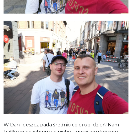
W Danii deszcz pada średnio co drugi dzień! Nam
trafiło się bezchmurne niebo z gorącym słońcem