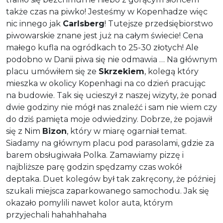
także czas na piwko! Jesteśmy w Kopenhadze więc
nic innego jak
Carlsberg
! Tutejsze przedsiębiorstwo
piwowarskie znane jest już na całym świecie! Cena
małego kufla na ogródkach to 25-30 złotych! Ale
podobno w Danii piwa się nie odmawia … Na głównym
placu umówiłem się ze
Skrzekiem
, kolegą który
mieszka w okolicy Kopenhagi na co dzień pracując
na budowie. Tak się ucieszył z naszej wizyty, że ponad
dwie godziny nie mógł nas znaleźć i sam nie wiem czy
do dziś pamięta moje odwiedziny. Dobrze, że pojawił
się z Nim
Bizon
, który w miarę ogarniał temat.
Siadamy na głównym placu pod parasolami, gdzie za
barem obsługiwała Polka. Zamawiamy pizzę i
najbliższe parę godzin spędzamy czas wokół
deptaka. Duet kolegów był tak zakręcony, że później
szukali miejsca zaparkowanego samochodu. Jak się
okazało pomylili nawet kolor auta, którym
przyjechali hahahhahaha