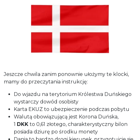
Jeszcze chwila zanim ponownie ułożymy te klocki,
mamy do przeczytania instrukcję:
Do wjazdu na terytorium Królestwa Duńskiego
wystarczy dowód osobisty
Karta EKUZ to ubezpieczenie podczas pobytu
Walutą obowiązującą jest Korona Duńska,
1
DKK
to 0,61 złotego, charakterystyczny bilon
posiada dziurę po środku monety
Dania to bardzo drogi kierunek, przygotujcie się,