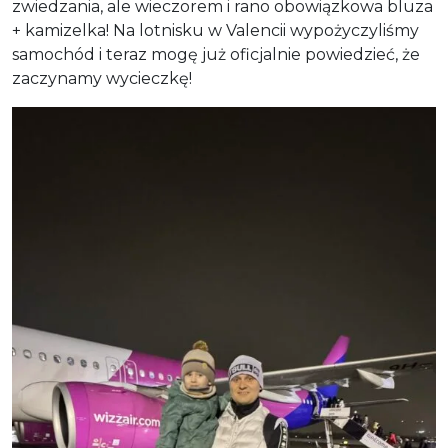
zwiedzania, ale wieczorem i rano obowiązkowa bluza
+ kamizelka! Na lotnisku w Valencii wypożyczyliśmy
samochód i teraz mogę już oficjalnie powiedzieć, że
zaczynamy wycieczkę!