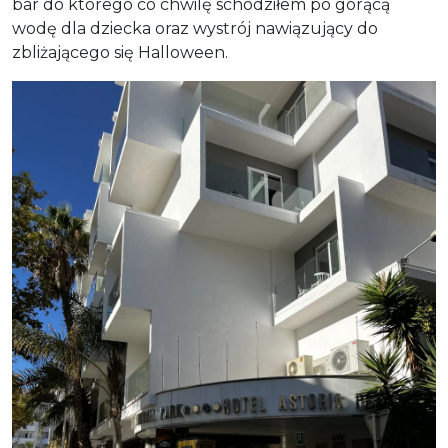
bar do którego co chwilę schodziłem po gorącą
wodę dla dziecka oraz wystrój nawiązujący do
zbliżającego się Halloween.