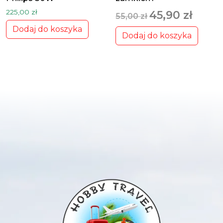
Pierwotna cena wynosi
Aktualna 
225,00
zł
45,90
zł
55,00
zł
Dodaj do koszyka
Dodaj do koszyka