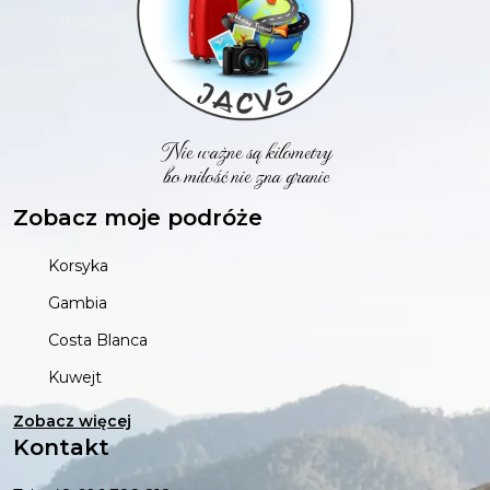
Nie ważne są kilometry
bo miłość nie zna granic
Zobacz moje podróże
Korsyka
Gambia
Costa Blanca
Kuwejt
Zobacz więcej
Kontakt