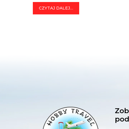
– Bahrajn! […]
FROM BAHRAJN
CZYTAJ DALEJ…
Zob
pod