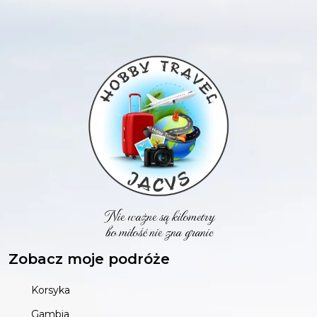
Nie ważne są kilometry
bo miłość nie zna granic
Zobacz moje podróże
Korsyka
Gambia