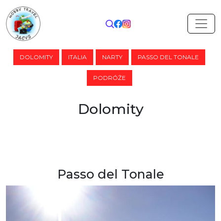
Przejdź do treści
Main Navigation
DOLOMITY
ITALIA
NARTY
PASSO DEL TONALE
PODRÓŻE
Dolomity
Passo del Tonale