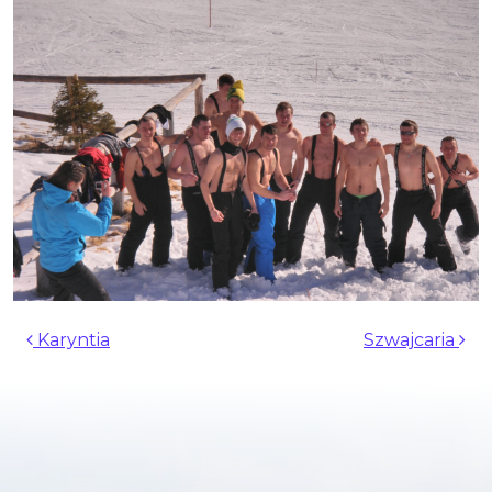
Nawigacja wpisu
Karyntia
Szwajcaria