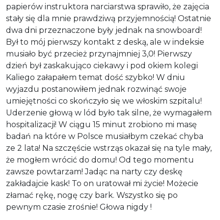
papierów instruktora narciarstwa sprawiło, że zajęcia
stały się dla mnie prawdziwą przyjemnością! Ostatnie
dwa dni przeznaczone były jednak na snowboard!
Był to mój pierwszy kontakt z deską, ale w indeksie
musiało być przecież przynajmniej 3,0! Pierwszy
dzień był zaskakująco ciekawy i pod okiem kolegi
Kaliego załapałem temat dość szybko! W dniu
wyjazdu postanowiłem jednak rozwinąć swoje
umiejętności co skończyło się we włoskim szpitalu!
Uderzenie głową w lód było tak silne, że wymagałem
hospitalizacji! W ciągu 15 minut zrobiono mi masę
badań na które w Polsce musiałbym czekać chyba
ze 2 lata! Na szczęście wstrząs okazał się na tyle mały,
że mogłem wrócić do domu! Od tego momentu
zawsze powtarzam! Jadąc na narty czy deskę
zakładajcie kask! To on uratował mi życie! Możecie
złamać rękę, nogę czy bark. Wszystko się po
pewnym czasie zrośnie! Głowa nigdy !