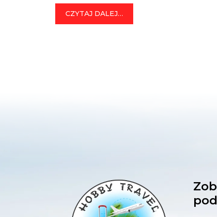
na mapie miłośników
starożytności i mitycznych miast
FROM JORDANIA
CZYTAJ DALEJ…
na horyzoncie! To tu
ukształtowała się religia niemal
całego świata! To tutaj spędzicie
chwile, których nie zapomnicie do
końca życia! Jest sztoooos! […]
Zob
pod