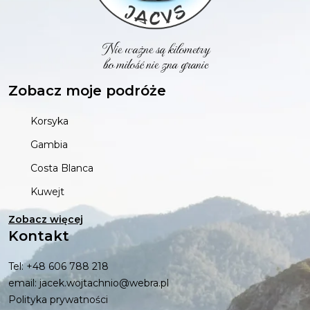
Nie ważne są kilometry
bo miłość nie zna granic
Zobacz moje podróże
Korsyka
Gambia
Costa Blanca
Kuwejt
Zobacz więcej
Kontakt
Tel: +48 606 788 218
email: jacek.wojtachnio@webra.pl
Polityka prywatności