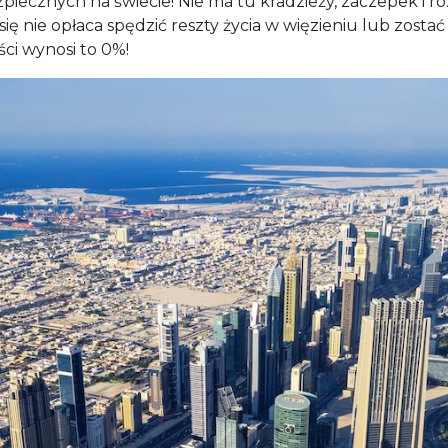
piecznych na świecie! Nie ma tu kradzieży, zaczepek i ro
ię nie opłaca spędzić reszty życia w więzieniu lub zo
ci wynosi to 0%!