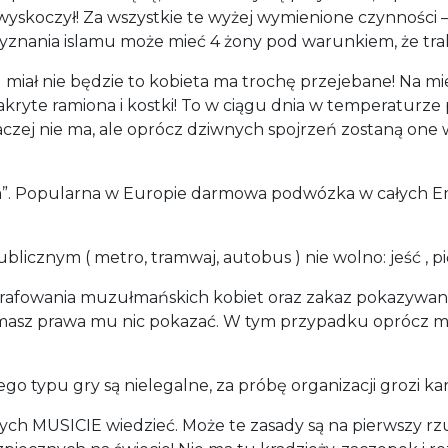
yskoczył! Za wszystkie te wyżej wymienione czynności – 
nania islamu może mieć 4 żony pod warunkiem, że trakt
u miał nie będzie to kobieta ma trochę przejebane! Na mi
kryte ramiona i kostki! To w ciągu dnia w temperaturze 
 raczej nie ma, ale oprócz dziwnych spojrzeń zostaną on
opa”. Popularna w Europie darmowa podwózka w całych Emi
licznym ( metro, tramwaj, autobus ) nie wolno: jeść , pi
rafowania muzułmańskich kobiet oraz zakaz pokazywania 
e masz prawa mu nic pokazać. W tym przypadku oprócz 
tego typu gry są nielegalne, za próbę organizacji grozi ka
ych MUSICIE wiedzieć. Może te zasady są na pierwszy rz