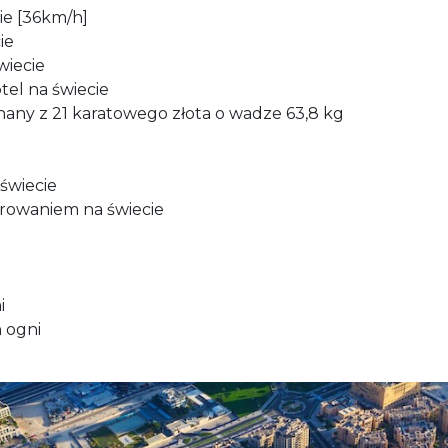
ie [36km/h]
ie
wiecie
tel na świecie
nany z 21 karatowego złota o wadze 63,8 kg
 świecie
rowaniem na świecie
i
 ogni