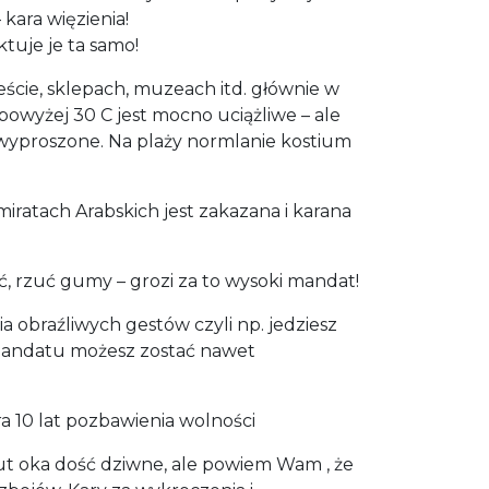
kara więzienia!
uje je ta samo!
eście, sklepach, muzeach itd. głównie w
powyżej 30 C jest mocno uciążliwe – ale
e wyproszone. Na plaży normlanie kostium
ratach Arabskich jest zakazana i karana
ć, rzuć gumy – grozi za to wysoki mandat!
obraźliwych gestów czyli np. jedziesz
mandatu możesz zostać nawet
ra 10 lat pozbawienia wolności
ut oka dość dziwne, ale powiem Wam , że