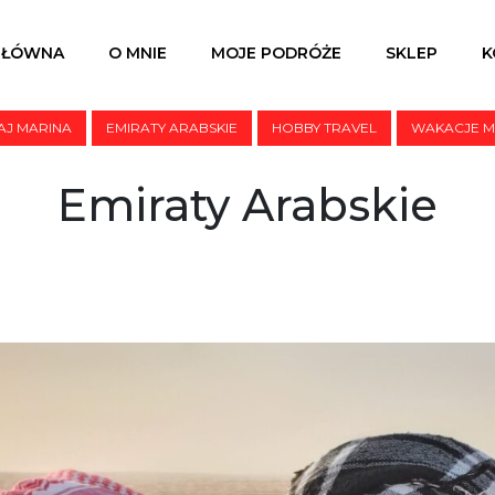
GŁÓWNA
O MNIE
MOJE PODRÓŻE
SKLEP
K
AJ MARINA
EMIRATY ARABSKIE
HOBBY TRAVEL
WAKACJE 
Emiraty Arabskie