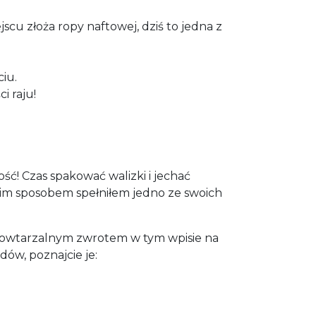
scu złoża ropy naftowej, dziś to jedna z
iu.
i raju!
! Czas spakować walizki i jechać
takim sposobem spełniłem jedno ze swoich
 powtarzalnym zwrotem w tym wpisie na
ów, poznajcie je: