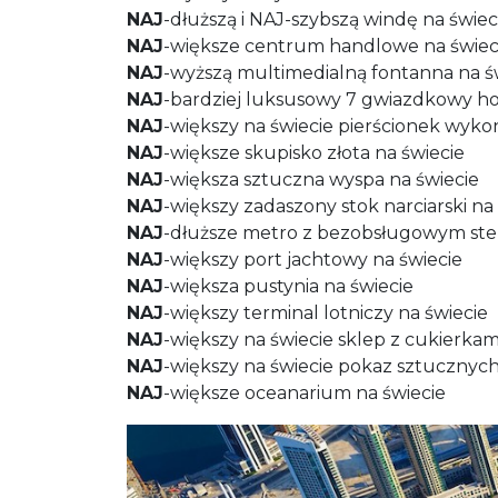
NAJ
-dłuższą i NAJ-szybszą windę na świec
NAJ
-większe centrum handlowe na świec
NAJ
-wyższą multimedialną fontanna na ś
NAJ
-bardziej luksusowy 7 gwiazdkowy ho
NAJ
-większy na świecie pierścionek wyko
NAJ
-większe skupisko złota na świecie
NAJ
-większa sztuczna wyspa na świecie
NAJ
-większy zadaszony stok narciarski na
NAJ
-dłuższe metro z bezobsługowym ste
NAJ
-większy port jachtowy na świecie
NAJ
-większa pustynia na świecie
NAJ
-większy terminal lotniczy na świecie
NAJ
-większy na świecie sklep z cukierkam
NAJ
-większy na świecie pokaz sztucznych
NAJ
-większe oceanarium na świecie