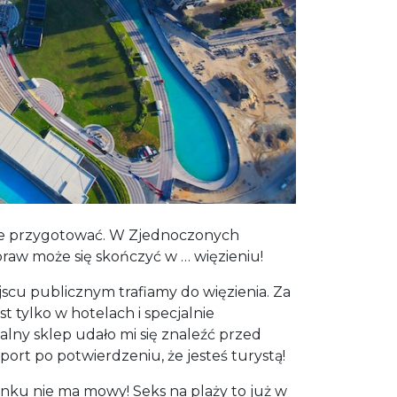
rze przygotować. W Zjednoczonych
praw może się skończyć w … więzieniu!
scu publicznym trafiamy do więzienia. Za
tylko w hotelach i specjalnie
lny sklep udało mi się znaleźć przed
ort po potwierdzeniu, że jesteś turystą!
unku nie ma mowy! Seks na plaży to już w