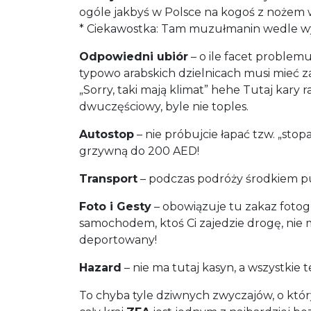
ogóle jakbyś w Polsce na kogoś z nożem w
* Ciekawostka: Tam muzułmanin wedle wyz
Odpowiedni ubiór
– o ile facet problem
typowo arabskich dzielnicach musi mieć za
„Sorry, taki mają klimat” hehe Tutaj kary
dwuczęściowy, byle nie toples.
Autostop
– nie próbujcie łapać tzw. „st
grzywną do 200 AED!
Transport
– podczas podróży środkiem pub
Foto i Gesty
– obowiązuje tu zakaz fotog
samochodem, ktoś Ci zajedzie drogę, ni
deportowany!
Hazard
– nie ma tutaj kasyn, a wszystkie 
To chyba tyle dziwnych zwyczajów, o któr