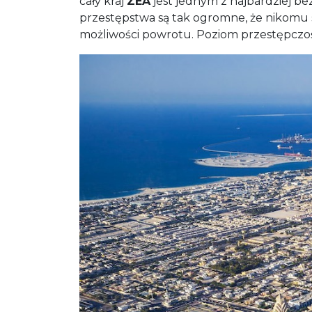
cały kraj
ZEA
jest jednym z najbardziej bez
przestępstwa są tak ogromne, że nikomu s
możliwości powrotu. Poziom przestępczoś