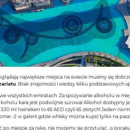
yglądają największe miejsca na świecie musimy się dob
zariatu
. Brak znajomości i wiedzy kilku podstawowych s
e wszystkich emiratach. Za spożywanie alkoholu w miej
lu kara jest podwójnie surowa! Alkohol dostępny jest 
330 ml heineken to 65 AED czyli 65 złotych! Jeden norma
ie -2 w galerii gdzie whisky można kupić tylko na paszp
 po mieście za rękę, nie możemy się przytulać , o pocał