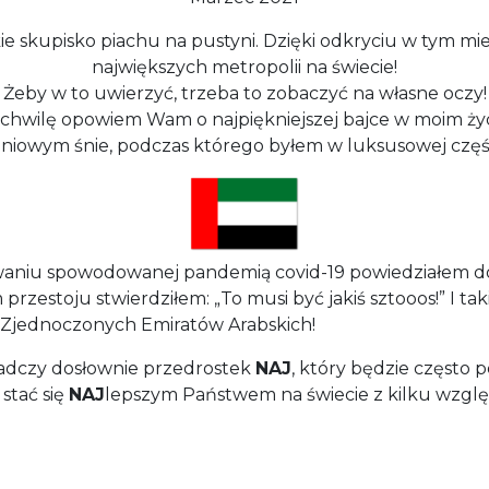
ie skupisko piachu na pustyni. Dzięki odkryciu w tym miej
największych metropolii na świecie!
Żeby w to uwierzyć, trzeba to zobaczyć na własne oczy!
 chwilę opowiem Wam o najpiękniejszej bajce w moim życ
iowym śnie, podczas którego byłem w luksusowej częśc
aniu spowodowanej pandemią covid-19 powiedziałem dość
przestoju stwierdziłem: „To musi być jakiś sztooos!” I 
o Zjednoczonych Emiratów Arabskich!
iadczy dosłownie przedrostek
NAJ
, który będzie często
 stać się
NAJ
lepszym Państwem na świecie z kilku względ