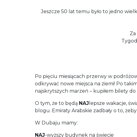
Jeszcze 50 lat temu było to jedno wielk
Za
Tygodn
Po pięciu miesiącach przerwy w podróżow
odkrywać nowe miejsca na ziemi! Po takim 
najskrytszych marzeń – kupiłem bilety d
O tym, że to będą
NAJ
lepsze wakacje, św
blogu. Emiraty Arabskie zadbały o to, żeby
W Dubaju mamy:
NAJ
-wyższy budynek na świecie