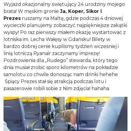
Wyjazd okazjonalny świętujący 24 urodziny mojego
brata! W męskim gronie
Ja, Koper, Sikor i
Prezes
ruszamy na Maltę, gdzie podczas 4 dniowej
wycieczki planujemy zobaczyć najpiękniejsze zakątki
wyspy! Po raz pierwszy miałem okazję wystartować z
lotniska im. Lecha Wałęsy w Gdańsku! Bilety w
bardzo dobrej cenie kupiliśmy tydzień wcześniej i
linią lotniczą Ryanair zaczynamy imprezę!
Pozdrowienia dla „Rudego” stewarda, który tego
dnia musiał zrobić sporo kilometrów na pokładzie
samolotu co chwile donosząc nam drinki hehehe
Śpiący Prezes stał się atrakcją podczas lotu i
pasażerowie robili sobie z Nim zdjęcia! hahaha