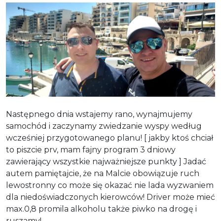
Następnego dnia wstajemy rano, wynajmujemy
samochód i zaczynamy zwiedzanie wyspy według
wcześniej przygotowanego planu! [ jakby ktoś chciał
to piszcie prv, mam fajny program 3 dniowy
zawierający wszystkie najważniejsze punkty ] Jadać
autem pamiętajcie, że na Malcie obowiązuje ruch
lewostronny co może się okazać nie lada wyzwaniem
dla niedoświadczonych kierowców! Driver może mieć
max.0,8 promila alkoholu także piwko na drogę i
ruszamy!