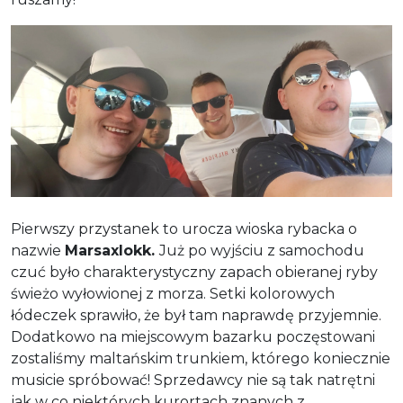
Pierwszy przystanek to urocza wioska rybacka o
nazwie
Marsaxlokk.
Już po wyjściu z samochodu
czuć było charakterystyczny zapach obieranej ryby
świeżo wyłowionej z morza. Setki kolorowych
łódeczek sprawiło, że był tam naprawdę przyjemnie.
Dodatkowo na miejscowym bazarku poczęstowani
zostaliśmy maltańskim trunkiem, którego koniecznie
musicie spróbować! Sprzedawcy nie są tak natrętni
jak w co niektórych kurortach znanych z