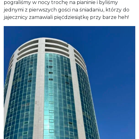
pograliśmy w nocy trochę na pianinie i byliśmy
jednymi z pierwszych gości na śniadaniu, którzy do
jajecznicy zamawiali pięćdziesiątkę przy barze heh!